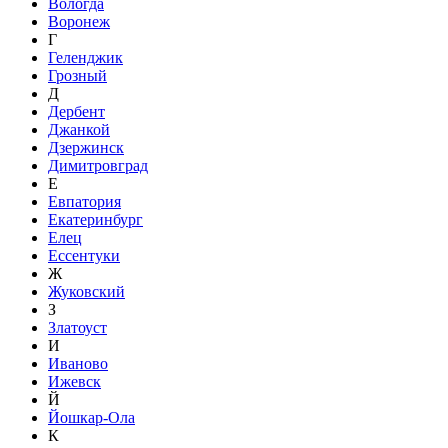
Вологда
Воронеж
Г
Геленджик
Грозный
Д
Дербент
Джанкой
Дзержинск
Димитровград
Е
Евпатория
Екатеринбург
Елец
Ессентуки
Ж
Жуковский
З
Златоуст
И
Иваново
Ижевск
Й
Йошкар-Ола
К