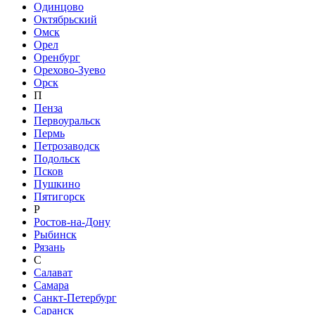
Одинцово
Октябрьский
Омск
Орел
Оренбург
Орехово-Зуево
Орск
П
Пенза
Первоуральск
Пермь
Петрозаводск
Подольск
Псков
Пушкино
Пятигорск
Р
Ростов-на-Дону
Рыбинск
Рязань
С
Салават
Самара
Санкт-Петербург
Саранск