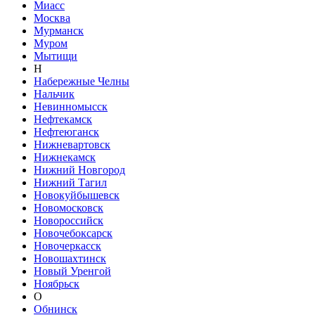
Миасс
Москва
Мурманск
Муром
Мытищи
Н
Набережные Челны
Нальчик
Невинномысск
Нефтекамск
Нефтеюганск
Нижневартовск
Нижнекамск
Нижний Новгород
Нижний Тагил
Новокуйбышевск
Новомосковск
Новороссийск
Новочебоксарск
Новочеркасск
Новошахтинск
Новый Уренгой
Ноябрьск
О
Обнинск