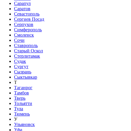
Сарапул
Саратов
Севастополь
Сергиев Посад
Серпухов
Симферополь
Смоленск
Сочи
Ставрополь
Старый Оскол
Стерлитамак
Судак
Сургут
Сызрань
Сыктывкар
Т
Таганрог
Тамбов
Тверь
Тольятти
Тула
Тюмень
У
Ульяновск
Уфа