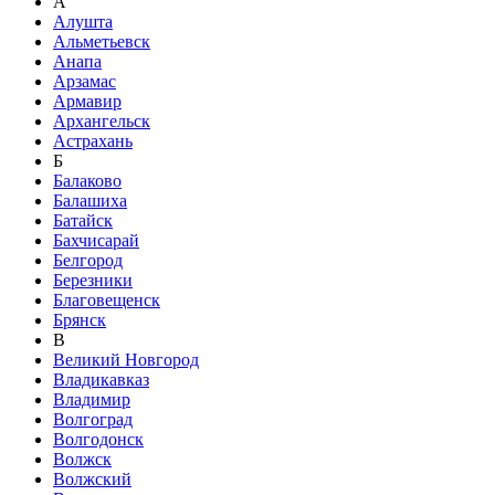
А
Алушта
Альметьевск
Анапа
Арзамас
Армавир
Архангельск
Астрахань
Б
Балаково
Балашиха
Батайск
Бахчисарай
Белгород
Березники
Благовещенск
Брянск
В
Великий Новгород
Владикавказ
Владимир
Волгоград
Волгодонск
Волжск
Волжский